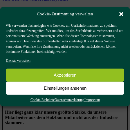
Vorstellung unseres Vertriebs im Innen-
Cookie-Zustimmung verwalten
und Außendienst
Wir verwenden Technologien wie Cookies, um Geräteinformationen zu speichern
und/oder darauf zuzugreifen. Wir tun dies, um das Surferlebnis zu verbessern und um
29. Oktober 2020
9. November 2020
personalisierte Werbung anzuzeigen. Wenn Sie diesen Technologien zustimmen,
Brettsperrholz ist ein beratungsintensives Produkt.
können wir Daten wie das Surfverhalten oder eindeutige IDs auf dieser Website
verarbeiten. Wenn Sie Ihre Zustimmung nicht erteilen oder zurückziehen, können
Die Themen Bauphysik, Statik und Montage spielen eine große
bestimmte Funktionen beeinträchtigt werden.
und wichtige Rolle. Deshalb sind unsere Mitarbeiter im Außen-
und Innendienst speziell auf dieses Produkt und die Bedürfnisse
Dienste verwalten
unserer Kunden hin ausgebildet. Wir beraten in technischen
Angelegenheiten, erarbeiten Vorbemessungen und
Akzeptieren
Konstruktionsvorschläge, geben wertvolle Verarbeitungshinweise
und klären die Möglichkeiten der Produktion – und das auf allen
Kanälen.
Einstellungen ansehen
Weiter beraten wir Sie gerne zu möglichen Beplankungen und
weiteren Vorfertigungsmöglichkeiten die durch unsere
Cookie-Richtlinie
Datenschutzerklärung
Impressum
großzügigen Produktionshallen möglich sind.
Hier liegt ganz klar unsere größte Stärke, da unsere
Mitarbeiter aus dem Holzbau und nicht aus der Industrie
stammen.