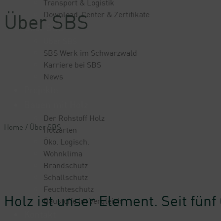
Transport & Logistik
Über SBS
Download-Center & Zertifikate
Über SBS
Über SBS
SBS Werk im Schwarzwald
Karriere bei SBS
News
Projekte
Bauen mit Holz
Der Rohstoff Holz
Home
/
Über SBS
Holzarten
Öko. Logisch.
Wohnklima
Brandschutz
Schallschutz
Feuchteschutz
Holz ist unser Element. Seit fün
Baustoffe im Vergleich
Kontakt