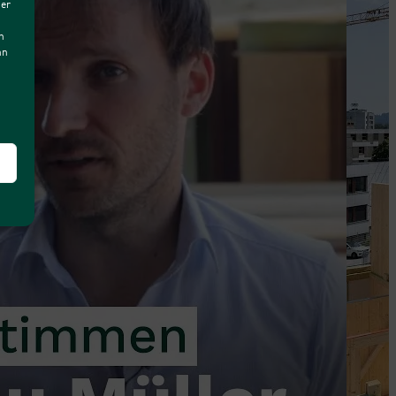
der
n
nn