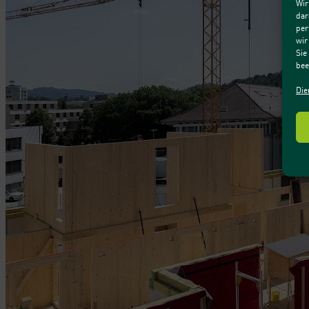
Wir
dar
per
wir
Sie
bee
Die