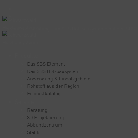
Persönliche Beratung zum SBS Holzbausysteme mit den SBS El
Produkte
Das SBS Element
Das SBS Holzbausystem
Anwendung & Einsatzgebiete
Rohstoff aus der Region
Produktkatalog
Service
Beratung
3D Projektierung
Abbundzentrum
Statik