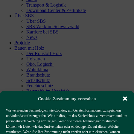
Transport & Logistik
Download-Center & Zertifikate
Über SBS
Über SBS
SBS Werk im Schwarzwald
Karriere bei SBS
News
Projekte
Bauen mit Holz
Der Rohstoff Holz
Holzarten
Öko. Logisch.
Wohnklima
Brandschutz
Schallschutz
Feuchteschutz
Baustoffe im Vergleich
Kontakt
Cookie-Zustimmung verwalten
Kontakt & Anfahrt
Datenschutzerklärung
Wir verwenden Technologien wie Cookies, um Geräteinformationen zu speichern
Impressum
und/oder darauf zuzugreifen. Wir tun dies, um das Surferlebnis zu verbessern und um
personalisierte Werbung anzuzeigen. Wenn Sie diesen Technologien zustimmen,
können wir Daten wie das Surfverhalten oder eindeutige IDs auf dieser Website
verarbeiten. Wenn Sie Ihre Zustimmung nicht erteilen oder zurückziehen, können